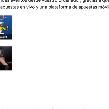
ndes eventos desde vuestro ordenador, gracias a que
e apuestas en vivo y una plataforma de apuestas móvil