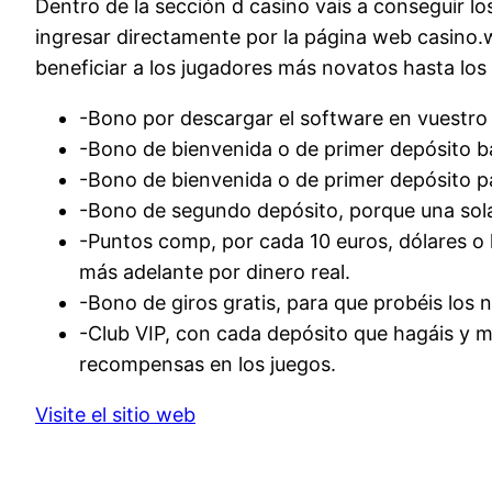
Dentro de la sección d casino vais a conseguir 
ingresar directamente por la página web casino.
beneficiar a los jugadores más novatos hasta los
-Bono por descargar el software en vuestr
-Bono de bienvenida o de primer depósito b
-Bono de bienvenida o de primer depósito pa
-Bono de segundo depósito, porque una sola
-Puntos comp, por cada 10 euros, dólares o l
más adelante por dinero real.
-Bono de giros gratis, para que probéis los 
-Club VIP, con cada depósito que hagáis y m
recompensas en los juegos.
Visite el sitio web