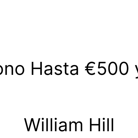
Bono Hasta €500 ​
William Hill