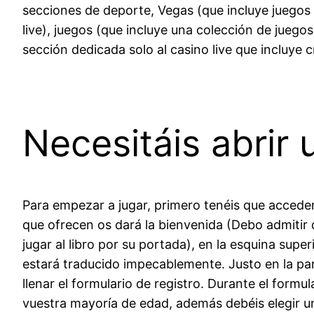
secciones de deporte, Vegas (que incluye juegos c
live), juegos (que incluye una colección de jueg
sección dedicada solo al casino live que incluye c
Necesitáis abrir
Para empezar a jugar, primero tenéis que acceder al
que ofrecen os dará la bienvenida (Debo admitir q
jugar al libro por su portada), en la esquina sup
estará traducido impecablemente. Justo en la part
llenar el formulario de registro. Durante el for
vuestra mayoría de edad, además debéis elegir un