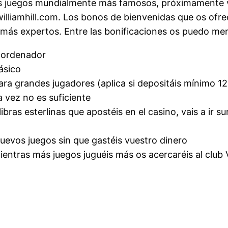
los juegos mundialmente más famosos, próximamente v
williamhill.com. Los bonos de bienvenidas que os ofr
 más expertos. Entre las bonificaciones os puedo me
o ordenador
ásico
ra grandes jugadores (aplica si depositáis mínimo 12
 vez no es suficiente
ibras esterlinas que apostéis en el casino, vais a i
nuevos juegos sin que gastéis vuestro dinero
ientras más juegos juguéis más os acercaréis al club