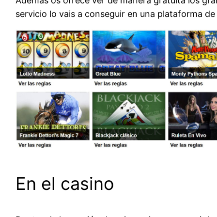
Además os ofrece ver de manera gratuita los gra
servicio lo vais a conseguir en una plataforma d
En el casino