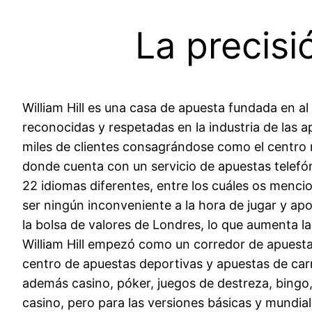
La precisi
William Hill es una casa de apuesta fundada en 
reconocidas y respetadas en la industria de las 
miles de clientes consagrándose como el centro 
donde cuenta con un servicio de apuestas telefóni
22 idiomas diferentes, entre los cuáles os mencion
ser ningún inconveniente a la hora de jugar y ap
la bolsa de valores de Londres, lo que aumenta la
William Hill empezó como un corredor de apuesta
centro de apuestas deportivas y apuestas de carr
además casino, póker, juegos de destreza, bingo
casino, pero para las versiones básicas y mundia