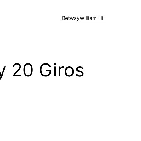
Betway
William Hill
y 20 Giros