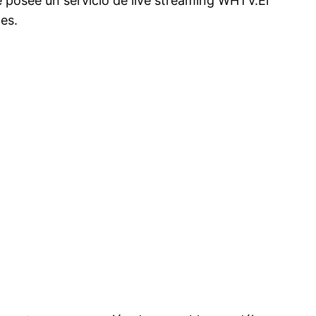
 posee un servicio de live streaming WHTV.El
es.