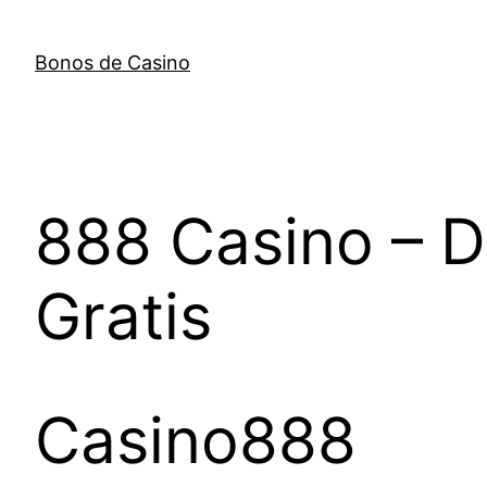
Saltar
al
Bonos de Casino
contenido
888 Casino – D
Gratis
Casino888