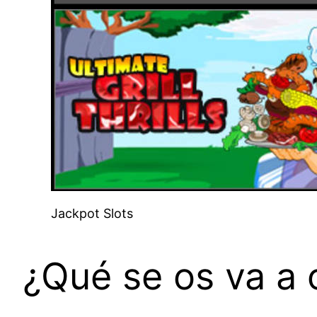
Jackpot Slots
¿Qué se os va a 