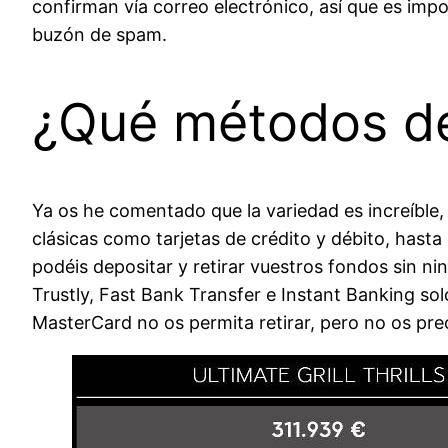
confirman vía correo electrónico, así que es impo
buzón de spam.
¿Qué métodos de
Ya os he comentado que la variedad es increíble,
clásicas como tarjetas de crédito y débito, hasta
podéis depositar y retirar vuestros fondos sin
Trustly, Fast Bank Transfer e Instant Banking sol
MasterCard no os permita retirar, pero no os preo