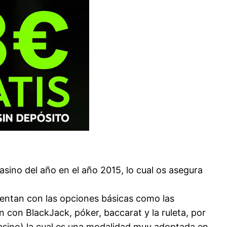
ino del año en el año 2015, lo cual os asegura
uentan con las opciones básicas como las
con BlackJack, póker, baccarat y la ruleta, por
asino) la cual es una modalidad muy adoptada en