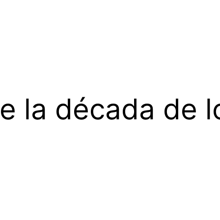
e la década de l