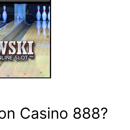
con Casino 888?