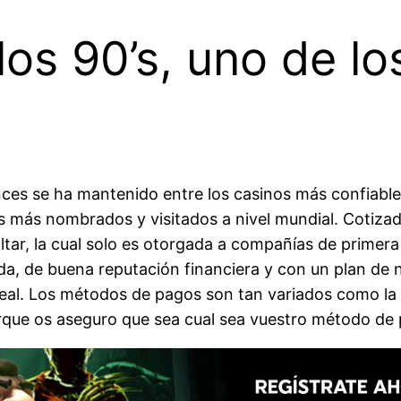
os 90’s, uno de lo
ces se ha mantenido entre los casinos más confiables
 más nombrados y visitados a nivel mundial. Cotizad
ltar, la cual solo es otorgada a compañías de primera
tada, de buena reputación financiera y con un plan de
al. Los métodos de pagos son tan variados como la s
rque os aseguro que sea cual sea vuestro método de p