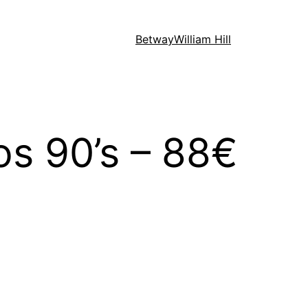
Betway
William Hill
os 90’s – 88€